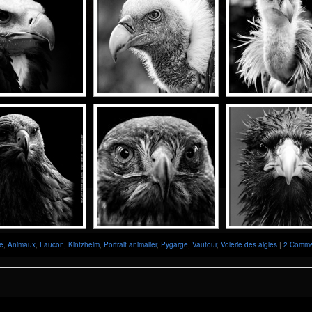
le
,
Animaux
,
Faucon
,
Kintzheim
,
Portrait animalier
,
Pygarge
,
Vautour
,
Volerie des aigles
|
2 Comme