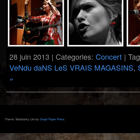
28 juin 2013 | Categories:
Concert
| Ta
VeNdu daNS LeS VRAIS MAGASINS
,
»
Theme: Modularity Lite by
Graph Paper Press
.