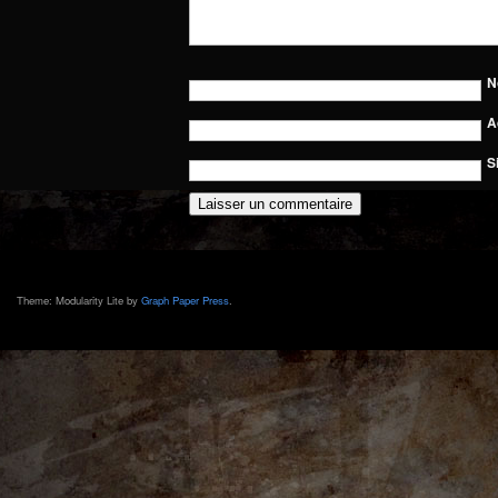
N
A
S
Theme: Modularity Lite by
Graph Paper Press
.